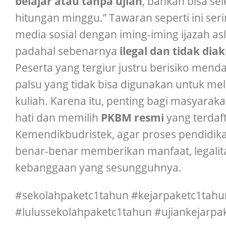
belajar atau tanpa ujian
, bahkan bisa se
hitungan minggu.” Tawaran seperti ini ser
media sosial dengan iming-iming ijazah asli
padahal sebenarnya
ilegal dan tidak dia
Peserta yang tergiur justru berisiko mend
palsu yang tidak bisa digunakan untuk me
kuliah. Karena itu, penting bagi masyaraka
hati dan memilih
PKBM resmi
yang terdaft
Kemendikbudristek, agar proses pendidik
benar-benar memberikan manfaat, legalit
kebanggaan yang sesungguhnya.
#sekolahpaketc1tahun #kejarpaketc1tahu
#lulussekolahpaketc1tahun #ujiankejarpa